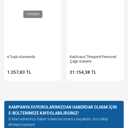
TÜKENDİ
6 Tuşlu Kumanda
Kablosuz Titreşimli Personel
Çağrı Sistemi
1.257,83 TL
21.154,38 TL
KAMPANYA DUYURULARIMIZDAN HABERDAR OLMAK İÇİN
E-BÜLTENİMİZE KAYDOLABİLİRSİNİZ!
E-Mail adresinizi haber listemize ücretsiz kaydedin, bizi takip
etmeye başlayın.