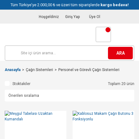
Tüm Türkiye'ye 2.000,00 ₺ ve üzeri tüm siparişlerde
kargo bedava!
Hoşgeldiniz
Giriş Yap
Üye Ol
ARA
Anasayfa
Çağrı Sistemleri
Personel ve Görevli Çağrı Sistemleri
Stoktakiler
Toplam 20 ürün