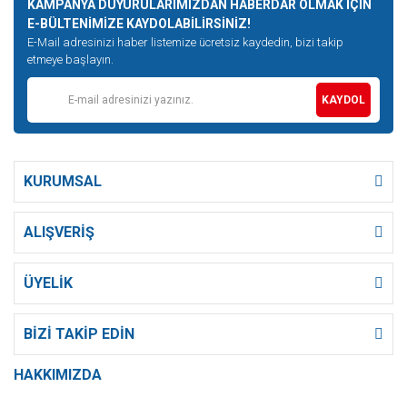
KAMPANYA DUYURULARIMIZDAN HABERDAR OLMAK İÇİN
E-BÜLTENİMİZE KAYDOLABİLİRSİNİZ!
E-Mail adresinizi haber listemize ücretsiz kaydedin, bizi takip
etmeye başlayın.
KAYDOL
KURUMSAL
ALIŞVERİŞ
ÜYELİK
BİZİ TAKİP EDİN
HAKKIMIZDA