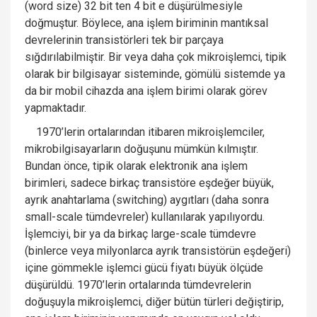
(word size) 32 bit ten 4 bit e düşürülmesiyle
doğmuştur. Böylece, ana işlem biriminin mantıksal
devrelerinin transistörleri tek bir parçaya
sığdırılabilmiştir. Bir veya daha çok mikroişlemci, tipik
olarak bir bilgisayar sisteminde, gömülü sistemde ya
da bir mobil cihazda ana işlem birimi olarak görev
yapmaktadır.
1970’lerin ortalarından itibaren mikroişlemciler,
mikrobilgisayarların doğuşunu mümkün kılmıştır.
Bundan önce, tipik olarak elektronik ana işlem
birimleri, sadece birkaç transistöre eşdeğer büyük,
ayrık anahtarlama (switching) aygıtları (daha sonra
small-scale tümdevreler) kullanılarak yapılıyordu.
İşlemciyi, bir ya da birkaç large-scale tümdevre
(binlerce veya milyonlarca ayrık transistörün eşdeğeri)
içine gömmekle işlemci gücü fiyatı büyük ölçüde
düşürüldü. 1970’lerin ortalarında tümdevrelerin
doğuşuyla mikroişlemci, diğer bütün türleri değiştirip,