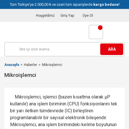
Tüm Türkiye'ye 2.000,00 ₺ ve üzeri tüm siparişlerde
kargo bedava!
Hoşgeldiniz
Giriş Yap
Üye Ol
ARA
Anasayfa
Haberler
Mikroişlemci
Mikroişlemci
Mikroişlemci, işlemci (bazen kısaltma olarak µP
kullanılır) ana işlem biriminin (CPU) fonksiyonlarını tek
bir yarı iletken tümdevrede (IC) birleştiren
programlanabilir bir sayısal elektronik bileşendir.
Mikroişlemci, ana işlem birimindeki kelime boyutunun