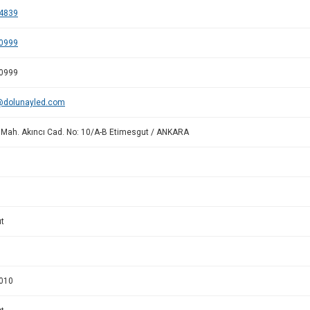
4839
0999
0999
@dolunayled.com
Mah. Akıncı Cad. No: 10/A-B Etimesgut / ANKARA
t
010