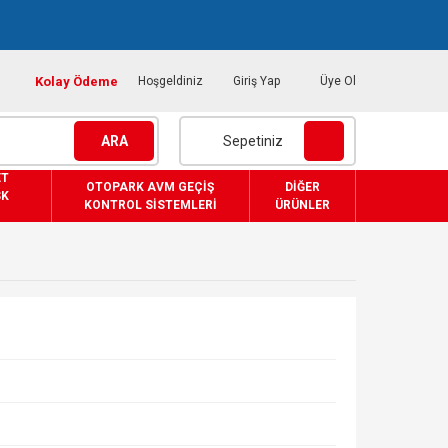
Kolay Ödeme
Hoşgeldiniz
Giriş Yap
Üye Ol
ARA
Sepetiniz
ET
OTOPARK AVM GEÇIŞ
DIĞER
SK
KONTROL SISTEMLERI
ÜRÜNLER