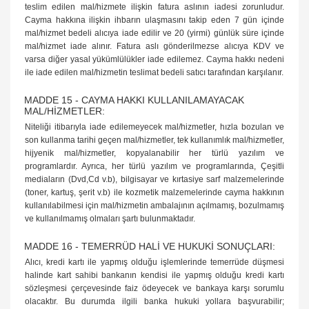
teslim edilen mal/hizmete ilişkin fatura aslının iadesi zorunludur.
Cayma hakkına ilişkin ihbarın ulaşmasını takip eden 7 gün içinde
mal/hizmet bedeli alıcıya iade edilir ve 20 (yirmi) günlük süre içinde
mal/hizmet iade alınır. Fatura aslı gönderilmezse alıcıya KDV ve
varsa diğer yasal yükümlülükler iade edilemez. Cayma hakkı nedeni
ile iade edilen mal/hizmetin teslimat bedeli satıcı tarafından karşılanır.
MADDE 15 - CAYMA HAKKI KULLANILAMAYACAK
MAL/HİZMETLER:
Niteliği itibarıyla iade edilemeyecek mal/hizmetler, hızla bozulan ve
son kullanma tarihi geçen mal/hizmetler, tek kullanımlık mal/hizmetler,
hijyenik mal/hizmetler, kopyalanabilir her türlü yazılım ve
programlardır. Ayrıca, her türlü yazılım ve programlarında, Çeşitli
mediaların (Dvd,Cd v.b), bilgisayar ve kırtasiye sarf malzemelerinde
(toner, kartuş, şerit v.b) ile kozmetik malzemelerinde cayma hakkının
kullanılabilmesi için mal/hizmetin ambalajının açılmamış, bozulmamış
ve kullanılmamış olmaları şartı bulunmaktadır.
MADDE 16 - TEMERRÜD HALİ VE HUKUKİ SONUÇLARI:
Alıcı, kredi kartı ile yapmış olduğu işlemlerinde temerrüde düşmesi
halinde kart sahibi bankanın kendisi ile yapmış olduğu kredi kartı
sözleşmesi çerçevesinde faiz ödeyecek ve bankaya karşı sorumlu
olacaktır. Bu durumda ilgili banka hukuki yollara başvurabilir;