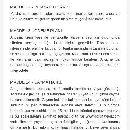
MADDE 12 - PEŞİNAT TUTARI:
Mal/hizmetin peşinat tutarı sipariş sonu mail atılan örnek fatura ve
ürün ile birlikte müşteriye gönderilen fatura içeriğinde mevcuttur.
MADDE 13 - ÖDEME PLANI:
Alıcının, kredi kartı ile ve taksitle alışveriş yapması durumunda
siteden seçmiş olduğu taksit biçimi geçerlidir. Taksitlendirme
işlemlerinde, alıcı ile kart sahibi banka arasında imzalamış bulunan
sözleşmenin ilgili hükümleri geçerlidir. Kredi kartı ödeme tarihi banka
ile alıcı arasındaki sözleşme hükümlerince belirlenir. Alıcı, ayrıca
bankanın gönderdiği hesap özetinden taksit sayısını ve ödemelerini
takip edebilir.
MADDE 14 - CAYMA HAKKI:
Alıcı, sözleşme konusu mal/hizmetin kendisine veya gösterdiği
adresteki kişi/kuruluşa tesliminden itibaren 7 (yedi) gün içinde cayma
hakkını kullanabilir. Cayma hakkının kullanılması için aynı süre içinde
satıcının müşteri hizmetlerine e-posta veya telefon ile bildirimde
bulunulması ve mal/hizmetin 15. madde hükümleri çerçevesinde ve
iş bu sözleşmenin ayrılmaz parçası olan ve www.dolunayled.com
web sitesinde yayınlanmış olan önbilgiler gereğince, kullanılmamış
olması şarttır. Bu hakkın kullanılması halinde, 3. kişiye veya alıcıya