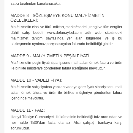
satıcı tarafından karşılanacaktır.
MADDE 8 - SÖZLEŞMEYE KONU MAL/HİZMETİN
ÖZELLİKLERİ:
Mal/hizmetin cinsi ve türü, miktarı, marka/modeli, rengi ve tüm cergiler
dâhil satış bedeli www.dolunayled.com adlı web sitesindeki
mal/hizmet tanıtım sayfasında yer alan bilgilerde ve iş bu
sözleşmenin ayrılmaz parçası sayılan faturada belirtildiği gibidir.
MADDE 9 - MAL/HİZMETİN PEŞİN FİYATİ:
Mal/hizmetin peşin fiyatı sipariş sonu mail atılan örnek fatura ve ürün
ile birlikte müşteriye gönderilen fatura içeriğinde mevcuttur.
MADDE 10 - VADELİ FİYAT:
Mal/hizmetin satış fiyatına yapılan vadeye göre fiyatı sipariş sonu mail
atılan örnek fatura ve ürün ile birlikte müşteriye gönderilen fatura
içeriğinde mevcuttur.
MADDE 11 - FAİZ:
Her yıl Türkiye Cumhuriyeti Hükümetinin belirlediği faiz oranından ve
her halde %30’dan fazla olamaz. Alıcı çalıştığı bankaya karşı
sorumludur.