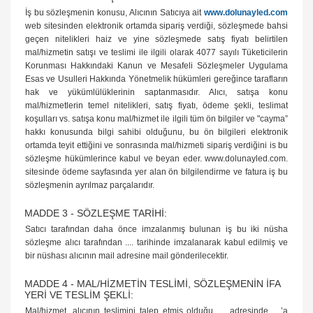
İş bu sözleşmenin konusu, Alıcının Satıcıya ait
www.dolunayled.com
web sitesinden elektronik ortamda sipariş verdiği, sözleşmede bahsi
geçen nitelikleri haiz ve yine sözleşmede satış fiyatı belirtilen
mal/hizmetin satışı ve teslimi ile ilgili olarak 4077 sayılı Tüketicilerin
Korunması Hakkındaki Kanun ve Mesafeli Sözleşmeler Uygulama
Esas ve Usulleri Hakkında Yönetmelik hükümleri gereğince tarafların
hak ve yükümlülüklerinin saptanmasıdır. Alıcı, satışa konu
mal/hizmetlerin temel nitelikleri, satış fiyatı, ödeme şekli, teslimat
koşulları vs. satışa konu mal/hizmet ile ilgili tüm ön bilgiler ve "cayma”
hakkı konusunda bilgi sahibi olduğunu, bu ön bilgileri elektronik
ortamda teyit ettiğini ve sonrasında mal/hizmeti sipariş verdiğini is bu
sözleşme hükümlerince kabul ve beyan eder. www.dolunayled.com.
sitesinde ödeme sayfasında yer alan ön bilgilendirme ve fatura iş bu
sözleşmenin ayrılmaz parçalarıdır.
MADDE 3 - SÖZLEŞME TARİHİ:
Satıcı tarafından daha önce imzalanmış bulunan iş bu iki nüsha
sözleşme alıcı tarafından .... tarihinde imzalanarak kabul edilmiş ve
bir nüshası alıcının mail adresine mail gönderilecektir.
MADDE 4 - MAL/HİZMETİN TESLİMİ, SÖZLEŞMENİN İFA
YERİ VE TESLİM ŞEKLİ:
Mal/hizmet, alıcının teslimini talep etmiş olduğu .... adresinde ....’a