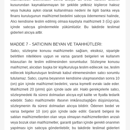
kusurundan kaynaklanmayan bir şekilde yetkisiz kişilerce haksız
veya hukuka aykırı olarak kullanılması nedeni ile ilgili banka veya
finans kuruluşunun mal/hizmet bedelini satıcıya ödememesi halinde,
Alıcı kendisine teslim edilmiş olması kaydıyla mal/hizmeti 3 (Üç) gün
içinde satıcıya göndermekle yükümlüdür. Bu takdirde teslimat
giderleri alıcıya aittir.
MADDE 7 - SATICININ BEYAN VE TAAHHÜTLERI:
Satıcı, sözleşme konusu mal/hizmetin sağlam, eksiksiz, siparişte
belirtilen niteliklere uygun ve varsa garanti belgeleri ve kullanım
kılavuzları ile teslim edilmesinden sorumludur. Sözleşme konusu
mal/hizmet, alıcıdan başka bir kişi/kuruluşa teslim edilecek ise, teslim
edilecek kişi/kuruluşun teslimatı kabul etmemesinden satıcı sorumlu
tutulamaz. Satıcı, cayma beyanının kendisine ulaşmasından sonra 10
(on) gün içinde mal/hizmet bedelini, varsa kıymetli evrakı iade eder.
Mal/hizmeti 20 (yirmi) gün içinde iade alir. Haklı gerekçelerle satıcı,
sözleşmedeki ifa süresi dolmadan alıcıya eşit kalite ve fiyatta tedarik
edebilir. Satıcı mal/hizmetin ifasının imkânsızlaştığını düşünüyorsa,
sözleşmenin ifa süresi dolmadan alıcıya bildirir. Ödenen bedel ve
varsa belgeler 10 (on) gün içinde iade edilir. Garanti belgesi ile
satılan mal/hizmetlerden olan veya olmayan mal/hizmetlerden arızalı
veya bozuk olan mal/hizmetler, garanti şartları içinde gerekli onarımın
yapılması için satıcıya gönderilebilir, bu takdirde teslimat giderleri