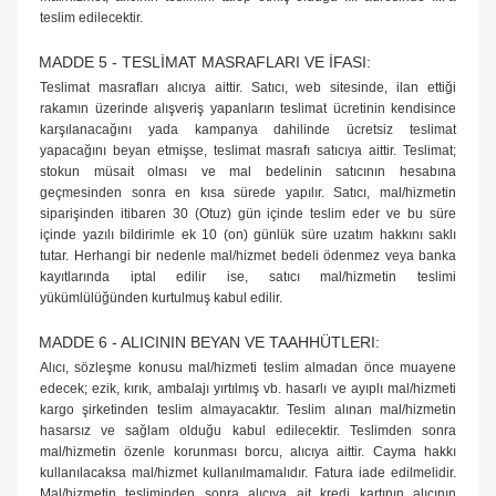
teslim edilecektir.
MADDE 5 - TESLİMAT MASRAFLARI VE İFASI:
Teslimat masrafları alıcıya aittir. Satıcı, web sitesinde, ilan ettiği
rakamın üzerinde alışveriş yapanların teslimat ücretinin kendisince
karşılanacağını yada kampanya dahilinde ücretsiz teslimat
yapacağını beyan etmişse, teslimat masrafı satıcıya aittir. Teslimat;
stokun müsait olması ve mal bedelinin satıcının hesabına
geçmesinden sonra en kısa sürede yapılır. Satıcı, mal/hizmetin
siparişinden itibaren 30 (Otuz) gün içinde teslim eder ve bu süre
içinde yazılı bildirimle ek 10 (on) günlük süre uzatım hakkını saklı
tutar. Herhangi bir nedenle mal/hizmet bedeli ödenmez veya banka
kayıtlarında iptal edilir ise, satıcı mal/hizmetin teslimi
yükümlülüğünden kurtulmuş kabul edilir.
MADDE 6 - ALICININ BEYAN VE TAAHHÜTLERI:
Alıcı, sözleşme konusu mal/hizmeti teslim almadan önce muayene
edecek; ezik, kırık, ambalajı yırtılmış vb. hasarlı ve ayıplı mal/hizmeti
kargo şirketinden teslim almayacaktır. Teslim alınan mal/hizmetin
hasarsız ve sağlam olduğu kabul edilecektir. Teslimden sonra
mal/hizmetin özenle korunması borcu, alıcıya aittir. Cayma hakkı
kullanılacaksa mal/hizmet kullanılmamalıdır. Fatura iade edilmelidir.
Mal/hizmetin tesliminden sonra alıcıya ait kredi kartının alıcının