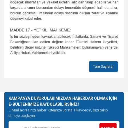
doğacak masrafları ve vekalet ücretini alıcıdan talep edebilir ve her
koşulda alıcının borcundan dolayı temerrüde düşmesi halinde, alıcı,
borcun gecikmeli ifasından dolayı satıcının oluşan zarar ve ziyanını
ödemeyi kabul eder.
MADDE 17 - YETKİLİ MAHKEME:
İş bu sözleşmeden kaynaklanabilecek ihtilaflarda, Sanayi ve Ticaret
Bakanlığınca ilan edilen değere kadar Tüketici Hakem Heyetleri,
belirtilen değer üstüne Tüketici Mahkemeleri; bulunamayan yerlerde
Asliye Hukuk Mahkemeleri yetkilidir.
Tüm Sayfalar
KAMPANYA DUYURULARIMIZDAN HABERDAR OLMAK İÇİN
E-BÜLTENİMİZE KAYDOLABİLİRSİNİZ!
E-Mail adresinizi haber listemize ücretsiz kaydedin, bizi takip
etmeye başlayın.