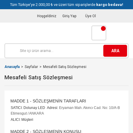
Tüm Türkiye'ye 2.000,00 ₺ ve üzeri tüm siparişlerde
kargo bedava!
Hoşgeldiniz
Giriş Yap
Üye Ol
ARA
Anasayfa
Sayfalar
Mesafeli Satış Sözleşmesi
Mesafeli Satış Sözleşmesi
MADDE 1 - SÖZLEŞMENİN TARAFLARI
SATICI: Dolunay LED Adresi:
Eryaman Mah. Akıncı Cad. No: 10/A-B
Etimesgut / ANKARA
ALICI: Müşteri
MADDE 2 - SÖZLEŞMENİN KONUSU: