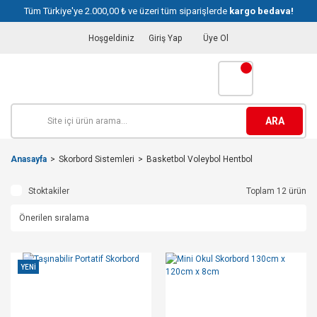
Tüm Türkiye'ye 2.000,00 ₺ ve üzeri tüm siparişlerde
kargo bedava!
Hoşgeldiniz
Giriş Yap
Üye Ol
ARA
Anasayfa
Skorbord Sistemleri
Basketbol Voleybol Hentbol
Stoktakiler
Toplam 12 ürün
YENİ