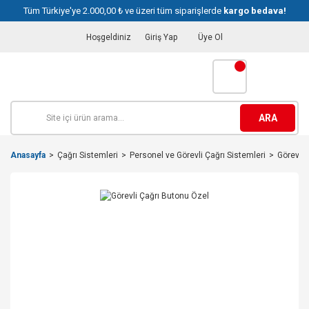
Tüm Türkiye'ye 2.000,00 ₺ ve üzeri tüm siparişlerde
kargo bedava!
Hoşgeldiniz
Giriş Yap
Üye Ol
ARA
Anasayfa
Çağrı Sistemleri
Personel ve Görevli Çağrı Sistemleri
Görevli 