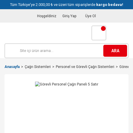
Tüm Türkiye'ye 2.000,00 ₺ ve üzeri tüm siparişlerde
kargo bedava!
Hoşgeldiniz
Giriş Yap
Üye Ol
ARA
Anasayfa
Çağrı Sistemleri
Personel ve Görevli Çağrı Sistemleri
Görevli 