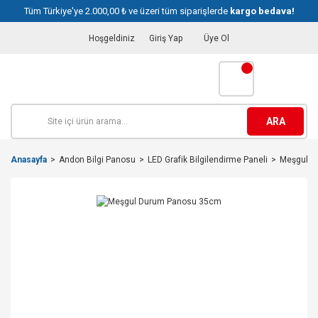
Tüm Türkiye'ye 2.000,00 ₺ ve üzeri tüm siparişlerde
kargo bedava!
Hoşgeldiniz
Giriş Yap
Üye Ol
ARA
Anasayfa
Andon Bilgi Panosu
LED Grafik Bilgilendirme Paneli
Meşgul D