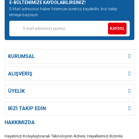
E-BÜLTENİMİZE KAYDOLABİLİRSİNİZ!
E-Mail adresinizi haber listemize ücretsiz kaydedin, bizi takip
etmeye başlayın.
KAYDOL
KURUMSAL
ALIŞVERİŞ
ÜYELİK
BİZİ TAKİP EDİN
HAKKIMIZDA
Hayatınızı Kolaylaştıracak Teknolojinin Adresi, Hayallerinizi Bizimle