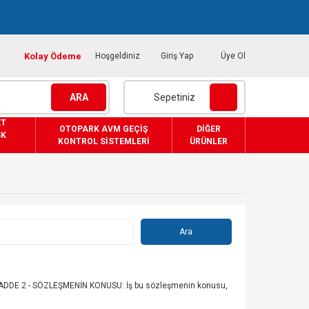
Kolay Ödeme
Hoşgeldiniz
Giriş Yap
Üye Ol
ARA
Sepetiniz
ET
OTOPARK AVM GEÇIŞ
DIĞER
SK
KONTROL SISTEMLERI
ÜRÜNLER
MADDE 2 - SÖZLEŞMENİN KONUSU: İş bu sözleşmenin konusu,