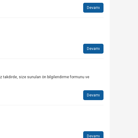
Devamı
Devamı
 takdirde, size sunulan ön bilgilendirme formunu ve
Devamı
Devamı