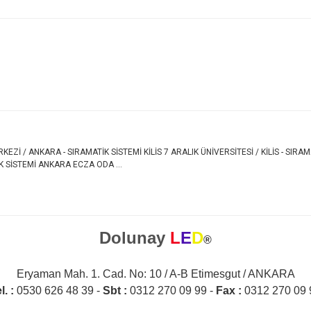
KEZİ / ANKARA - SIRAMATİK SİSTEMİ KİLİS 7 ARALIK ÜNİVERSİTESİ / KİLİS - S
K SİSTEMİ ANKARA ECZA ODA ...
Dolunay
L
E
D
®
Eryaman Mah. 1. Cad. No: 10 / A-B Etimesgut / ANKARA
l. :
0530 626 48 39 -
Sbt :
0312 270 09 99
-
Fax :
0312 270 09 