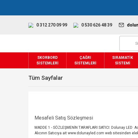
0 312 270 09 99
0 530 626 48 39
dolu
SKORBORD
ÇAĞRI
SIRAMATIK
SISTEMLERI
SISTEMLERI
SISTEMI
Tüm Sayfalar
Mesafeli Satış Sözleşmesi
MADDE 1 - SÖZLEŞMENİN TARAFLARI SATICI: Dolunay LED Adr
Alıcının Satıcıya ait www.dolunayled.com web sitesinden elekt