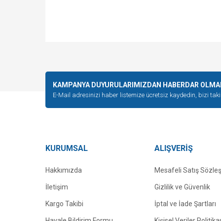
KAMPANYA DUYURULARIMIZDAN HABERDAR OLMAK İ
E-Mail adresinizi haber listemize ücretsiz kaydedin, bizi tak
KURUMSAL
ALIŞVERİŞ
Hakkımızda
Mesafeli Satış Sözle
İletişim
Gizlilik ve Güvenlik
Kargo Takibi
İptal ve İade Şartları
Havale Bildirim Formu
Kişisel Veriler Politika