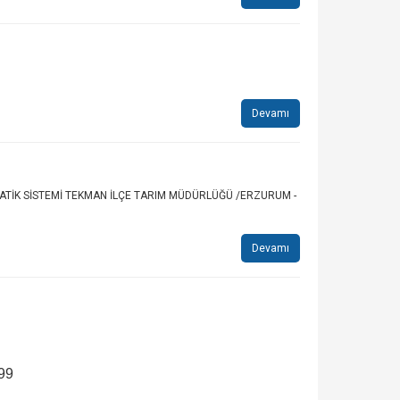
Devamı
IRAMATİK SİSTEMİ TEKMAN İLÇE TARIM MÜDÜRLÜĞÜ /ERZURUM -
Devamı
99