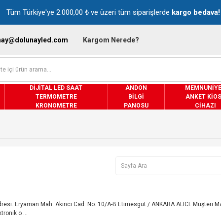
Tüm Türkiye'ye 2.000,00 ₺ ve üzeri tüm siparişlerde
kargo bedava!
nay@dolunayled.com
Kargom Nerede?
DIJITAL LED SAAT
ANDON
MEMNUNIY
TERMOMETRE
BILGI
ANKET KIO
KRONOMETRE
PANOSU
CIHAZI
esi: Eryaman Mah. Akıncı Cad. No: 10/A-B Etimesgut / ANKARA ALICI: Müşteri 
ronik o ...