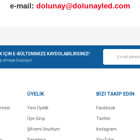
e-mail:
dolunay@dolunayled.com
ÇİN E-BÜLTENİMİZE KAYDOLABİLİRSİNİZ!
ip etmeye başlayın.
ÜYELİK
BİZİ TAKİP EDİN
şmesi
Yeni Üyelik
Facebook
Üye Girişi
Twitter
Şifremi Unuttum
Instagram
sı
Sepetiniz
YouTube