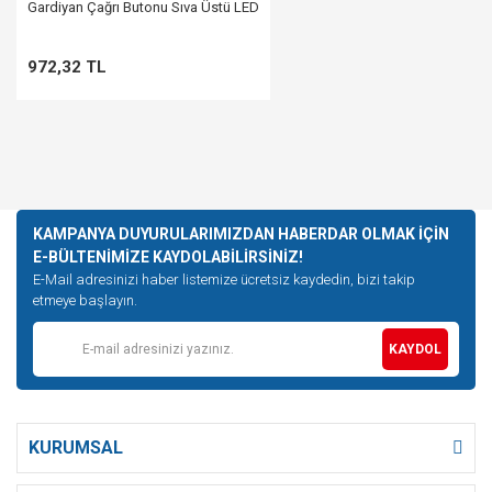
Gardiyan Çağrı Butonu Sıva Üstü LED
972,32 TL
KAMPANYA DUYURULARIMIZDAN HABERDAR OLMAK İÇİN
E-BÜLTENİMİZE KAYDOLABİLİRSİNİZ!
E-Mail adresinizi haber listemize ücretsiz kaydedin, bizi takip
etmeye başlayın.
KAYDOL
KURUMSAL