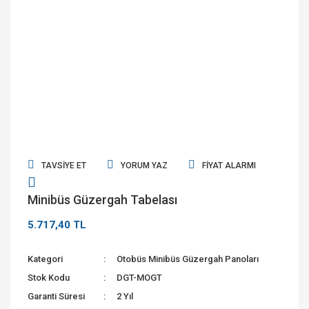
TAVSIYE ET
YORUM YAZ
FIYAT ALARMI
Minibüs Güzergah Tabelası
5.717,40 TL
Kategori
Otobüs Minibüs Güzergah Panoları
Stok Kodu
DGT-MOGT
Garanti Süresi
2 Yıl