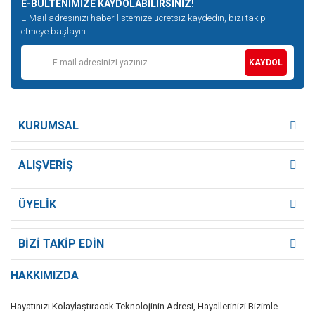
E-BÜLTENİMİZE KAYDOLABİLİRSİNİZ!
E-Mail adresinizi haber listemize ücretsiz kaydedin, bizi takip
etmeye başlayın.
KAYDOL
KURUMSAL
ALIŞVERİŞ
ÜYELİK
BİZİ TAKİP EDİN
HAKKIMIZDA
Hayatınızı Kolaylaştıracak Teknolojinin Adresi, Hayallerinizi Bizimle