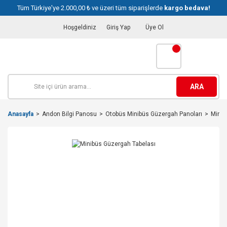
Tüm Türkiye'ye 2.000,00 ₺ ve üzeri tüm siparişlerde
kargo bedava!
Hoşgeldiniz
Giriş Yap
Üye Ol
ARA
Anasayfa
Andon Bilgi Panosu
Otobüs Minibüs Güzergah Panoları
Minib