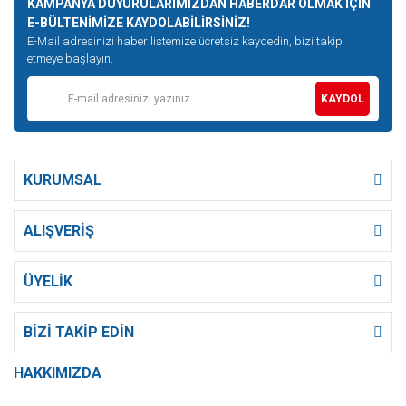
KAMPANYA DUYURULARIMIZDAN HABERDAR OLMAK İÇİN
E-BÜLTENİMİZE KAYDOLABİLİRSİNİZ!
E-Mail adresinizi haber listemize ücretsiz kaydedin, bizi takip
etmeye başlayın.
KAYDOL
KURUMSAL
ALIŞVERİŞ
ÜYELİK
BİZİ TAKİP EDİN
HAKKIMIZDA