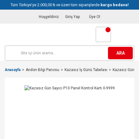
Tüm Türkiye'ye 2.000,00 ₺ ve üzeri tüm siparişlerde
kargo bedava!
Hoşgeldiniz
Giriş Yap
Üye Ol
ARA
Anasayfa
Andon Bilgi Panosu
Kazasız İş Günü Tabelası
Kazasız Gün Say