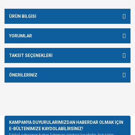
ÜRÜN BILGISI
YORUMLAR
TAKSIT SEÇENEKLERI
ÖNERILERINIZ
KAMPANYA DUYURULARIMIZDAN HABERDAR OLMAK İÇİN
E-BÜLTENİMİZE KAYDOLABİLİRSİNİZ!
E-Mail adresinizi haber listemize ücretsiz kaydedin, bizi takip