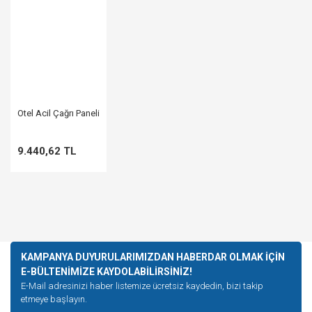
Otel Acil Çağrı Paneli
9.440,62 TL
KAMPANYA DUYURULARIMIZDAN HABERDAR OLMAK İÇİN
E-BÜLTENİMİZE KAYDOLABİLİRSİNİZ!
E-Mail adresinizi haber listemize ücretsiz kaydedin, bizi takip
etmeye başlayın.