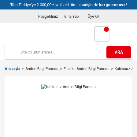
Tüm Türkiye'ye 2.000,00 ₺ ve üzeri tüm siparişlerde
kargo bedava!
Hoşgeldiniz
Giriş Yap
Üye Ol
ARA
Anasayfa
Andon Bilgi Panosu
Fabrika Andon Bilgi Panosu
Kablosuz And