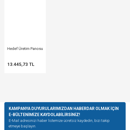
Hedef Üretim Panosu
13.445,73 TL
KAMPANYA DUYURULARIMIZDAN HABERDAR OLMAK İÇİN
E-BÜLTENİMİZE KAYDOLABİLİRSİNİZ!
E-Mail adresinizi haber listemize ücretsiz kaydedin, bizi takip
etmeye başlayın.