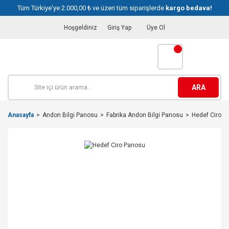
Tüm Türkiye'ye 2.000,00 ₺ ve üzeri tüm siparişlerde
kargo bedava!
Hoşgeldiniz
Giriş Yap
Üye Ol
ARA
Anasayfa
Andon Bilgi Panosu
Fabrika Andon Bilgi Panosu
Hedef Ciro P