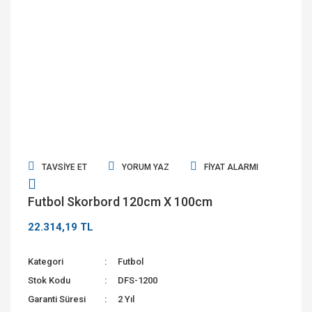
TAVSIYE ET
YORUM YAZ
FIYAT ALARMI
Futbol Skorbord 120cm X 100cm
22.314,19 TL
Kategori
Futbol
Stok Kodu
DFS-1200
Garanti Süresi
2 Yıl