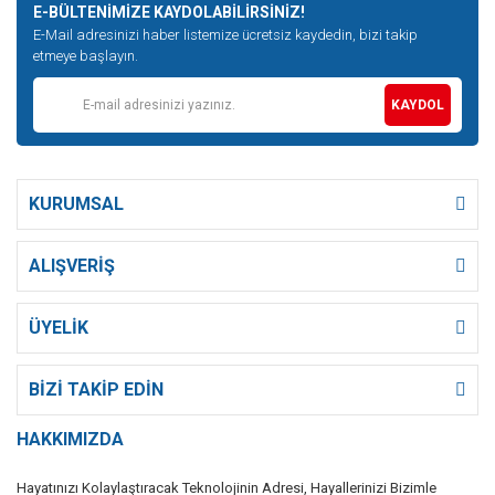
E-BÜLTENİMİZE KAYDOLABİLİRSİNİZ!
E-Mail adresinizi haber listemize ücretsiz kaydedin, bizi takip
etmeye başlayın.
KAYDOL
KURUMSAL
ALIŞVERİŞ
ÜYELİK
BİZİ TAKİP EDİN
HAKKIMIZDA
Hayatınızı Kolaylaştıracak Teknolojinin Adresi, Hayallerinizi Bizimle