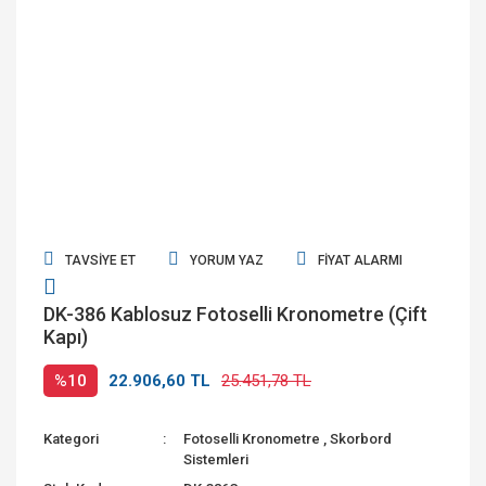
TAVSIYE ET
YORUM YAZ
FIYAT ALARMI
DK-386 Kablosuz Fotoselli Kronometre (Çift
Kapı)
%10
22.906,60 TL
25.451,78 TL
Kategori
Fotoselli Kronometre
,
Skorbord
Sistemleri